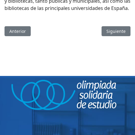
y bibliotecas, tanto públicas y municipales, así como las
bibliotecas de las principales universidades de España.
Artículo anterior: Olimpiada en la Biblioteca de La Almudena
Artículo sigui
Anterior
Siguiente