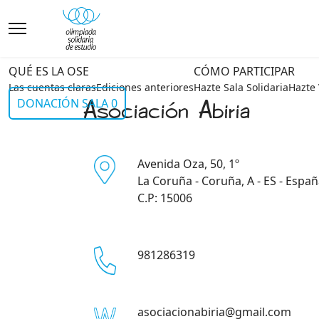
QUÉ ES LA OSE
CÓMO PARTICIPAR
Las cuentas claras
Ediciones anteriores
Hazte Sala Solidaria
Hazte 
Asociación Abiria
DONACIÓN SALA 0
Avenida Oza, 50, 1º
La Coruña - Coruña, A - ES - Espa
C.P: 15006
981286319
asociacionabiria@gmail.com