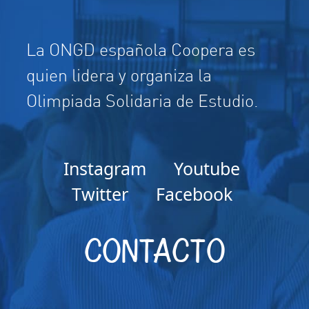
POZO
1
Pedro
La ONGD española Coopera es
1
Mohammed
quien lidera y organiza la
Olimpiada Solidaria de Estudio.
4
Pilar Marijuán
2
Gabriel
1
Jutta
Instagram
Youtube
1
Pedro
Twitter
Facebook
2
Julio
CONTACTO
4
Vanesa garces
2
Javier
1
Pedro