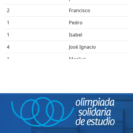
2
Francisco
1
Pedro
1
Isabel
4
José Ignacio
1
Mariluz
1
Rocío
1
Mawra
1
Blanca
1
Manule
1
Azucina
3
BENIGNO BEZARES DEL