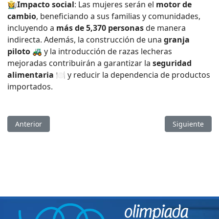
👩‍🌾
Impacto social
: Las mujeres serán el
motor de
cambio
, beneficiando a sus familias y comunidades,
incluyendo a
más de 5,370 personas
de manera
indirecta. Además, la construcción de una
granja
piloto
🚜 y la introducción de razas lecheras
mejoradas contribuirán a garantizar la
seguridad
alimentaria
🍽 y reducir la dependencia de productos
importados.
Artículo anterior: 🎄✨ ¡Feliz Navidad les desea la Olimpiada 
Artículo sigu
Anterior
Siguiente