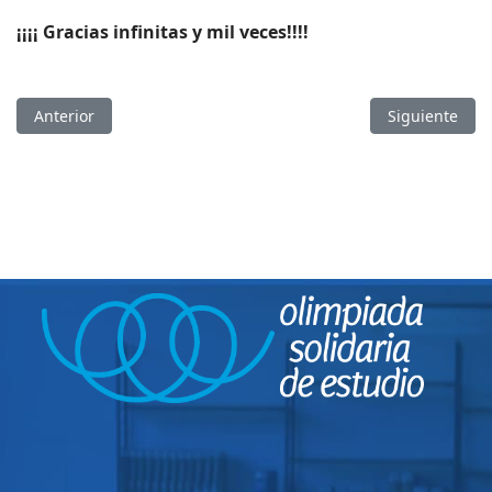
¡¡¡¡ Gracias infinitas y mil veces!!!!
Artículo anterior: Biblioteca Badalona entrega regalos para n
Artículo sigu
Anterior
Siguiente