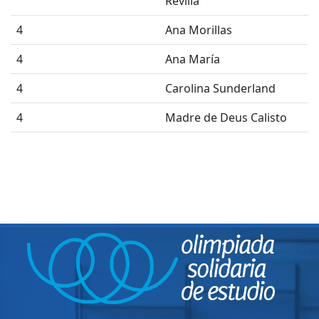
Revilla
4
Ana Morillas
4
Ana María
4
Carolina Sunderland
4
Madre de Deus Calisto
4
Marta
1
Dalia
3
Miriam Sancho
4
Marta Zarzoso Granel
4
María Gracia San Martín
Revilla
3
María Díez Martín-