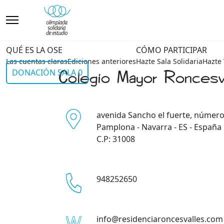
QUÉ ES LA OSE
CÓMO PARTICIPAR
Las cuentas claras
Ediciones anteriores
Hazte Sala Solidaria
Hazte 
Colegio Mayor Roncesv
DONACIÓN SALA 0
avenida Sancho el fuerte, número
Pamplona - Navarra - ES - España
C.P: 31008
948252650
info@residenciaroncesvalles.com